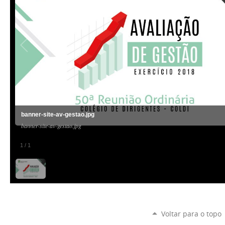
banner-site-av-gestao.jpg
banner-site-av-gestao.jpg
1
/
1
Voltar para o topo