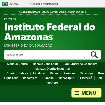
BRASIL
Acesso à informação
ACESSIBILIDADE
ALTO CONTRASTE
MAPA DO SITE
Portal do
Instituto Federal do
Amazonas
MINISTÉRIO DA DA EDUCAÇÃO
Search Site
Sea
Manaus Centro
Manaus Zona Leste
São Gabriel da Cachoeira
Manaus Distrito Industrial
Coari
Lábrea
Iranduba
Maués
Parintins
Tabatinga
Pres
Figueiredo
Itacoatiara
Humaitá
Manacapuru
Eirunepé
Tefé
do Acre