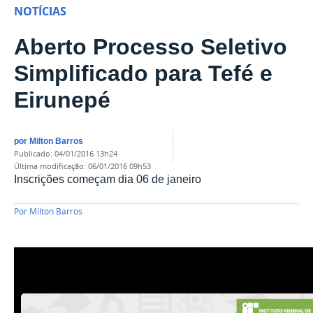
NOTÍCIAS
Aberto Processo Seletivo
Simplificado para Tefé e
Eirunepé
por
Milton Barros
publicado
:
04/01/2016 13h24
última modificação
:
06/01/2016 09h53
Inscrições começam dia 06 de janeiro
Por
Milton Barros