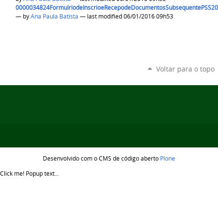
0000034824FormulriodeInscrioeRecepodeDocumentosSubsequentePSS20
—
by
Ana Paula Batista
— last modified 06/01/2016 09h53
Voltar para o topo
Desenvolvido com o CMS de código aberto
Plone
Click me!
Popup text...