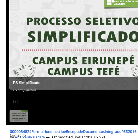
PS Simplificado
PS Simplificado
1
/
1
0000034824FormulriodeInscrioeRecepodeDocumentosIntegradoPSS2016.
Conteúdo
by
Ana Paula Batista
— last modified 06/01/2016 09h53