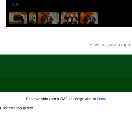
1
/
5
Voltar para o topo
Desenvolvido com o CMS de código aberto
Plone
Click me!
Popup text...