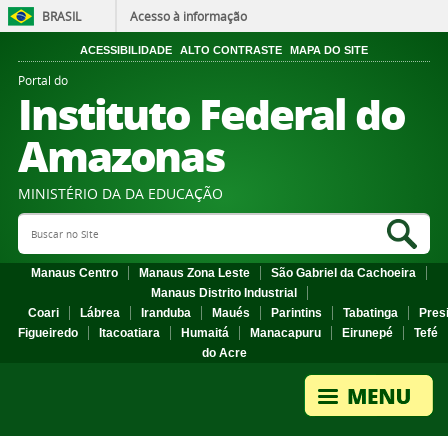
BRASIL
Acesso à informação
ACESSIBILIDADE
ALTO CONTRASTE
MAPA DO SITE
Portal do
Instituto Federal do
Amazonas
MINISTÉRIO DA DA EDUCAÇÃO
Search Site
Sea
Manaus Centro
Manaus Zona Leste
São Gabriel da Cachoeira
Manaus Distrito Industrial
Coari
Lábrea
Iranduba
Maués
Parintins
Tabatinga
Pres
Figueiredo
Itacoatiara
Humaitá
Manacapuru
Eirunepé
Tefé
do Acre