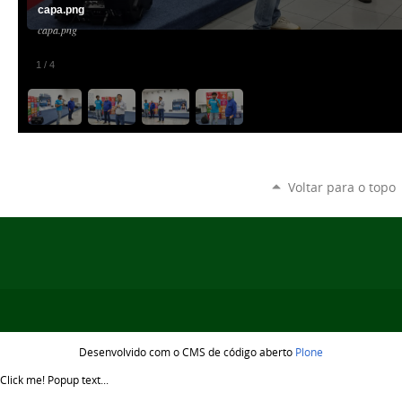
capa.png
capa.png
1
/
4
Voltar para o topo
Desenvolvido com o CMS de código aberto
Plone
Click me!
Popup text...