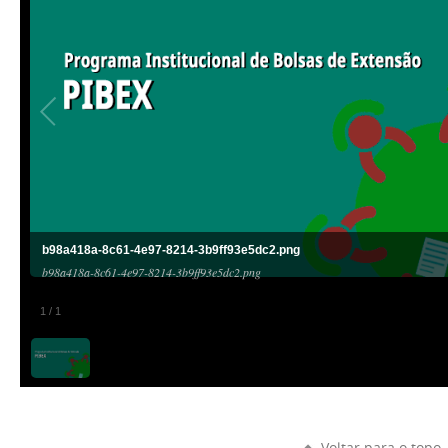
b98a418a-8c61-4e97-8214-3b9ff93e5dc2.png
b98a418a-8c61-4e97-8214-3b9ff93e5dc2.png
1
/
1
Voltar para o topo