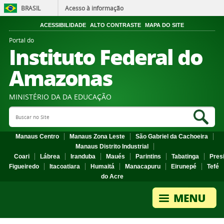
BRASIL
Acesso à informação
ACESSIBILIDADE
ALTO CONTRASTE
MAPA DO SITE
Portal do
Instituto Federal do
Amazonas
MINISTÉRIO DA DA EDUCAÇÃO
Search Site
Sea
Manaus Centro
Manaus Zona Leste
São Gabriel da Cachoeira
Manaus Distrito Industrial
Coari
Lábrea
Iranduba
Maués
Parintins
Tabatinga
Pres
Figueiredo
Itacoatiara
Humaitá
Manacapuru
Eirunepé
Tefé
do Acre