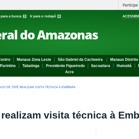
Participe
r para a busca
3
Ir para o rodapé
4
ACESSIBI
eral do Amazonas
entro
Manaus Zona Leste
São Gabriel da Cachoeira
Manaus Distrito 
Parintins
Tabatinga
Presidente Figueiredo
Itacoatiara
Humaitá
Acre
NOS DE TEFÉ REALIZAM VISITA TÉCNICA À EMBRAPA
realizam visita técnica à Em