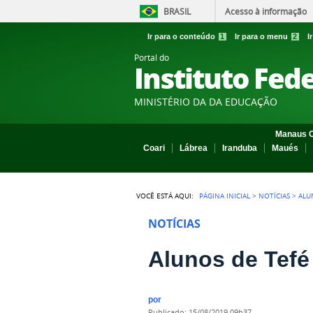
BRASIL
Acesso à informação
Ir para o conteúdo
1
Ir para o menu
2
I
Portal do
Instituto Fed
MINISTÉRIO DA DA EDUCAÇÃO
Manaus C
Coari
Lábrea
Iranduba
Maués
VOCÊ ESTÁ AQUI:
PÁGINA INICIAL
>
NOTÍCIAS
>
ALU
NOTÍCIAS
Alunos de Tefé 
por
publicado
:
15/08/2019 09h37