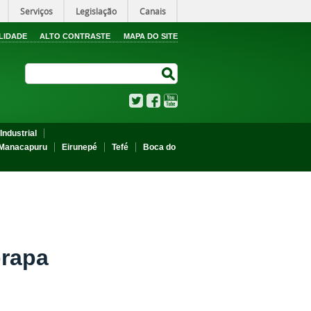
Serviços
Legislação
Canais
LIDADE
ALTO CONTRASTE
MAPA DO SITE
Search Site
Search Site
Twitter
Facebook
YouTube
Industrial
Manacapuru
Eirunepé
Tefé
Boca do
brapa