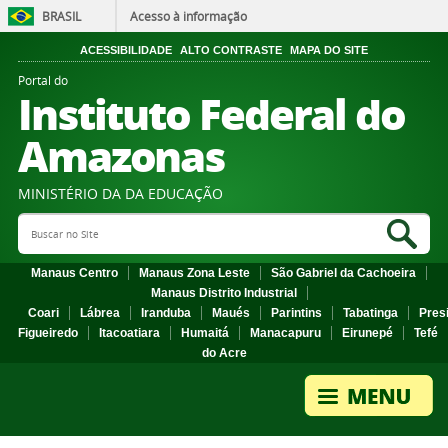
BRASIL
Acesso à informação
ACESSIBILIDADE
ALTO CONTRASTE
MAPA DO SITE
Portal do
Instituto Federal do
Amazonas
MINISTÉRIO DA DA EDUCAÇÃO
Search Site
Sea
Manaus Centro
Manaus Zona Leste
São Gabriel da Cachoeira
Manaus Distrito Industrial
Coari
Lábrea
Iranduba
Maués
Parintins
Tabatinga
Pres
Figueiredo
Itacoatiara
Humaitá
Manacapuru
Eirunepé
Tefé
do Acre