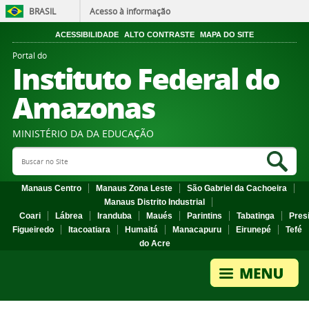
BRASIL
Acesso à informação
ACESSIBILIDADE
ALTO CONTRASTE
MAPA DO SITE
Portal do
Instituto Federal do
Amazonas
MINISTÉRIO DA DA EDUCAÇÃO
Search Site
Sea
Manaus Centro
Manaus Zona Leste
São Gabriel da Cachoeira
Manaus Distrito Industrial
Coari
Lábrea
Iranduba
Maués
Parintins
Tabatinga
Pres
Figueiredo
Itacoatiara
Humaitá
Manacapuru
Eirunepé
Tefé
do Acre