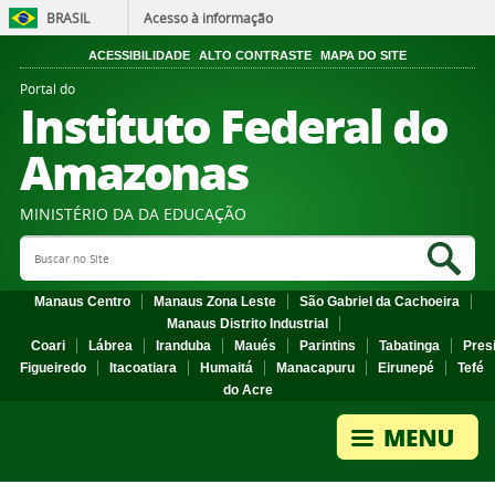
BRASIL
Acesso à informação
ACESSIBILIDADE
ALTO CONTRASTE
MAPA DO SITE
Portal do
Instituto Federal do
Amazonas
MINISTÉRIO DA DA EDUCAÇÃO
Search Site
Sea
Manaus Centro
Manaus Zona Leste
São Gabriel da Cachoeira
Manaus Distrito Industrial
Coari
Lábrea
Iranduba
Maués
Parintins
Tabatinga
Pres
Figueiredo
Itacoatiara
Humaitá
Manacapuru
Eirunepé
Tefé
do Acre