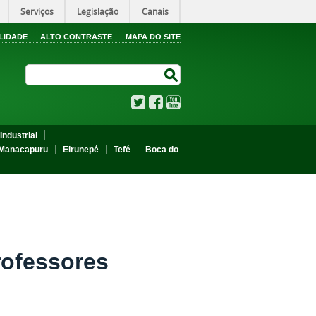
Serviços
Legislação
Canais
LIDADE
ALTO CONTRASTE
MAPA DO SITE
Search Site
Search Site
Twitter
Facebook
YouTube
Industrial
Manacapuru
Eirunepé
Tefé
Boca do
rofessores