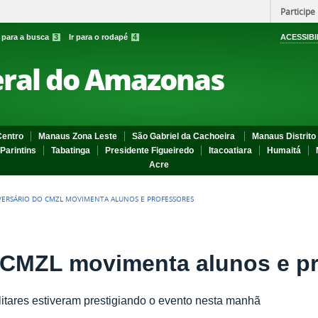
Participe
r para a busca
3
Ir para o rodapé
4
ACESSIBI
eral do Amazonas
entro
Manaus Zona Leste
São Gabriel da Cachoeira
Manaus Distrito 
Parintins
Tabatinga
Presidente Figueiredo
Itacoatiara
Humaitá
Acre
VERSÁRIO DO CMZL MOVIMENTA ALUNOS E PROFESSORES
 CMZL movimenta alunos e p
ilitares estiveram prestigiando o evento nesta manhã