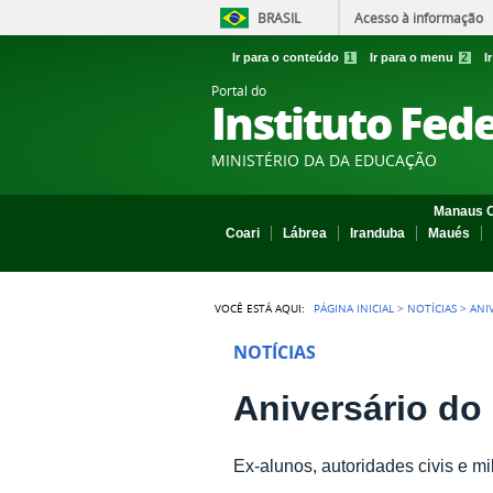
BRASIL
Acesso à informação
Ir para o conteúdo
1
Ir para o menu
2
I
Portal do
Instituto Fed
MINISTÉRIO DA DA EDUCAÇÃO
Manaus C
Coari
Lábrea
Iranduba
Maués
VOCÊ ESTÁ AQUI:
PÁGINA INICIAL
>
NOTÍCIAS
>
ANI
NOTÍCIAS
Aniversário do
Ex-alunos, autoridades civis e m