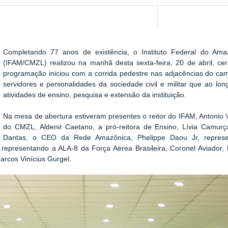
Completando 77 anos de existência, o Instituto Federal do A
Show image carousel
(IFAM/CMZL) realizou na manhã desta sexta-feira, 20 de abril, ce
programação iniciou com a corrida pedestre nas adjacências do 
servidores e personalidades da sociedade civil e militar que ao lo
atividades de ensino, pesquisa e extensão da instituição.
Na mesa de abertura estiveram presentes o reitor do IFAM, Antonio V
do CMZL, Aldenir Caetano, a pró-reitora de Ensino, Lívia Camurça
Dantas, o CEO da Rede Amazônica, Phelippe Daou Jr, repres
 representando a ALA-8 da Força Aérea Brasileira, Coronel Aviador,
Marcos Vinícius Gurgel.