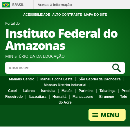
BRASIL
Acesso à informação
ACESSIBILIDADE
ALTO CONTRASTE
MAPA DO SITE
Portal do
Instituto Federal do
Amazonas
MINISTÉRIO DA DA EDUCAÇÃO
Search Site
Sea
Manaus Centro
Manaus Zona Leste
São Gabriel da Cachoeira
Manaus Distrito Industrial
Coari
Lábrea
Iranduba
Maués
Parintins
Tabatinga
Pres
Figueiredo
Itacoatiara
Humaitá
Manacapuru
Eirunepé
Tefé
do Acre