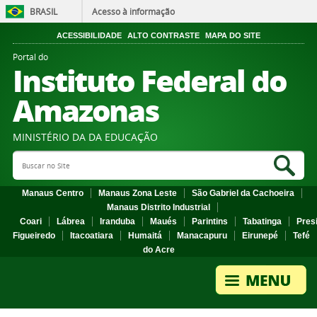
BRASIL
Acesso à informação
ACESSIBILIDADE
ALTO CONTRASTE
MAPA DO SITE
Portal do
Instituto Federal do
Amazonas
MINISTÉRIO DA DA EDUCAÇÃO
Search Site
Sea
Manaus Centro
Manaus Zona Leste
São Gabriel da Cachoeira
Manaus Distrito Industrial
Coari
Lábrea
Iranduba
Maués
Parintins
Tabatinga
Pres
Figueiredo
Itacoatiara
Humaitá
Manacapuru
Eirunepé
Tefé
do Acre