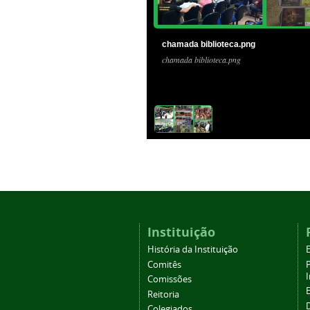
chamada biblioteca.png
chamada biblioteca.png
Instituição
História da Instituição
Comitês
Comissões
Reitoria
Colegiados