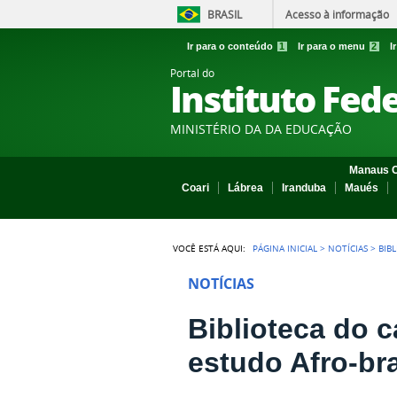
BRASIL
Acesso à informação
Ir para o conteúdo
1
Ir para o menu
2
I
Portal do
Instituto Fed
MINISTÉRIO DA DA EDUCAÇÃO
Manaus C
Coari
Lábrea
Iranduba
Maués
VOCÊ ESTÁ AQUI:
PÁGINA INICIAL
>
NOTÍCIAS
>
BIB
NOTÍCIAS
Biblioteca do 
estudo Afro-bra