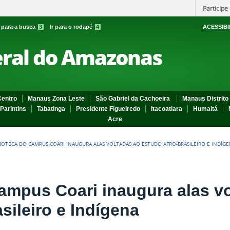
Participe
r para a busca
3
Ir para o rodapé
4
ACESSIBI
eral do Amazonas
entro
Manaus Zona Leste
São Gabriel da Cachoeira
Manaus Distrito 
Parintins
Tabatinga
Presidente Figueiredo
Itacoatiara
Humaitá
Acre
LIOTECA DO CAMPUS COARI INAUGURA ALAS VOLTADAS AO ESTUDO AFRO-BRASILEIRO E INDÍG
campus Coari inaugura alas v
sileiro e Indígena