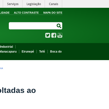
Serviços
Legislação
Canais
LIDADE
ALTO CONTRASTE
MAPA DO SITE
Search Site
Search Site
Twitter
Facebook
YouTube
Industrial
Manacapuru
Eirunepé
Tefé
Boca do
ENA
oltadas ao