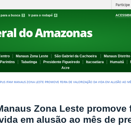
Participe
r para a busca
3
Ir para o rodapé
4
ACESSIBI
eral do Amazonas
entro
Manaus Zona Leste
São Gabriel da Cachoeira
Manaus Distrito 
Parintins
Tabatinga
Presidente Figueiredo
Itacoatiara
Humaitá
Acre
PUS IFAM MANAUS ZONA LESTE PROMOVE FEIRA DE VALORIZAÇÃO DA VIDA EM ALUSÃO AO MÊ
anaus Zona Leste promove f
 vida em alusão ao mês de p