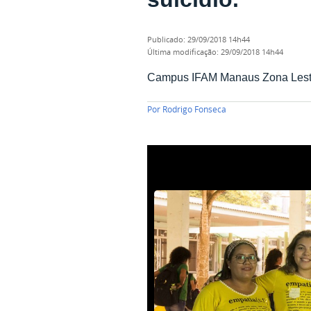
publicado
:
29/09/2018 14h44
última modificação
:
29/09/2018 14h44
Campus IFAM Manaus Zona Leste p
Por
Rodrigo Fonseca