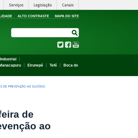
Serviços
Legislação
Canais
LIDADE
ALTO CONTRASTE
MAPA DO SITE
Search Site
Search Site
Twitter
Facebook
YouTube
Industrial
Manacapuru
Eirunepé
Tefé
Boca do
S DE PREVENÇÃO AO SUICÍDIO.
eira de
revenção ao