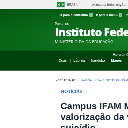
BRASIL
Acesso à informação
Ir para o conteúdo
1
Ir para o menu
2
I
Portal do
Instituto Fed
MINISTÉRIO DA DA EDUCAÇÃO
Manaus C
Coari
Lábrea
Iranduba
Maués
VOCÊ ESTÁ AQUI:
PÁGINA INICIAL
>
NOTÍCIAS
>
CAM
NOTÍCIAS
Campus IFAM M
valorização da
suicídio.