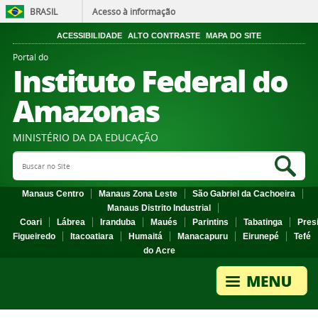
BRASIL
Acesso à informação
ACESSIBILIDADE
ALTO CONTRASTE
MAPA DO SITE
Portal do
Instituto Federal do
Amazonas
MINISTÉRIO DA DA EDUCAÇÃO
Search Site
Sea
Manaus Centro
Manaus Zona Leste
São Gabriel da Cachoeira
Manaus Distrito Industrial
Coari
Lábrea
Iranduba
Maués
Parintins
Tabatinga
Pres
Figueiredo
Itacoatiara
Humaitá
Manacapuru
Eirunepé
Tefé
do Acre