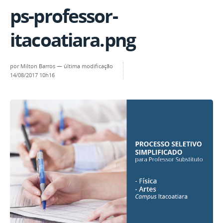
ps-professor-
itacoatiara.png
por
Milton Barros
—
última modificação
14/08/2017 10h16