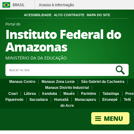
BRASIL
Acesso à informação
ACESSIBILIDADE
ALTO CONTRASTE
MAPA DO SITE
Portal do
Instituto Federal do
Amazonas
MINISTÉRIO DA DA EDUCAÇÃO
Search Site
Sea
Manaus Centro
Manaus Zona Leste
São Gabriel da Cachoeira
Manaus Distrito Industrial
Coari
Lábrea
Iranduba
Maués
Parintins
Tabatinga
Pres
Figueiredo
Itacoatiara
Humaitá
Manacapuru
Eirunepé
Tefé
do Acre