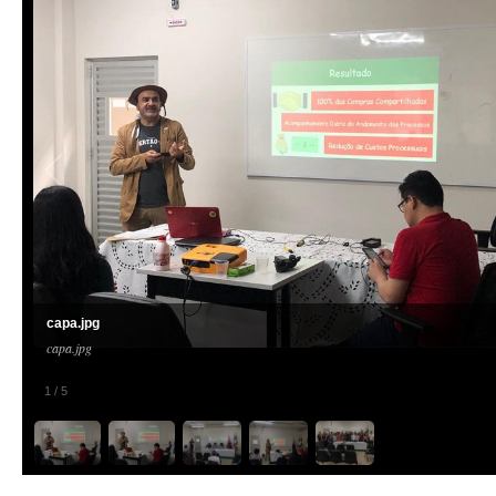
capa.jpg
capa.jpg
1
/
5