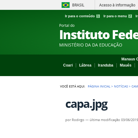
BRASIL
Acesso à informação
Ir para o conteúdo
1
Ir para o menu
2
I
Portal do
Instituto Fed
MINISTÉRIO DA DA EDUCAÇÃO
Manaus C
Coari
Lábrea
Iranduba
Maués
VOCÊ ESTÁ AQUI:
PÁGINA INICIAL
>
NOTÍCIAS
>
CAM
capa.jpg
por
Rodirgo
—
última modificação
03/06/2019