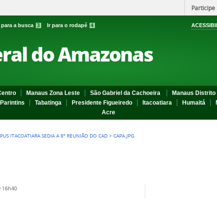
Participe
r para a busca
3
Ir para o rodapé
4
ACESSIBI
eral do Amazonas
entro
Manaus Zona Leste
São Gabriel da Cachoeira
Manaus Distrito 
Parintins
Tabatinga
Presidente Figueiredo
Itacoatiara
Humaitá
Acre
PUS ITACOATIARA SEDIA A 8º REUNIÃO DO CAD
>
CAPA.JPG
 16h40