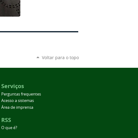
Voltar para o topo
Serviços
Perguntas frequentes
Acesso a sistemas
Área de imprensa
RSS
O que é?