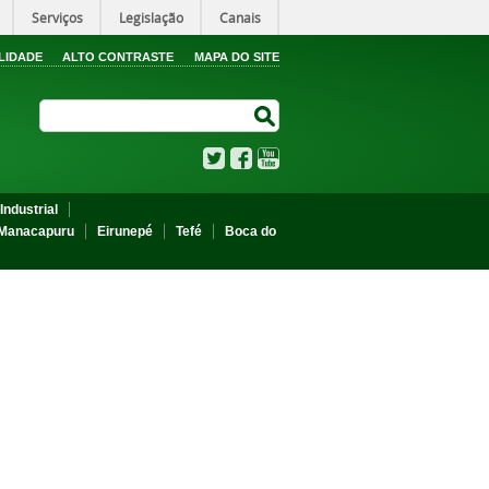
Serviços
Legislação
Canais
LIDADE
ALTO CONTRASTE
MAPA DO SITE
Search Site
Search Site
Twitter
Facebook
YouTube
Industrial
Manacapuru
Eirunepé
Tefé
Boca do