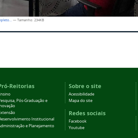
mpleto…
—
Tamanho
: 234KB
Pró-Reitorias
Sobre o site
Ensino
Acessibilidade
Pesquisa, Pós-Graduação e
Mapa do site
Inovação
Redes sociais
Extensão
Desenvolvimento Institucional
Facebook
Administração e Planejamento
Youtube