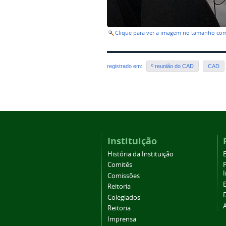
Clique para ver a imagem no tamanho co
registrado em:
º reunião do CAD
CAD
Instituição
História da Instituição
Comitês
Comissões
Reitoria
Colegiados
Reitoria
Imprensa