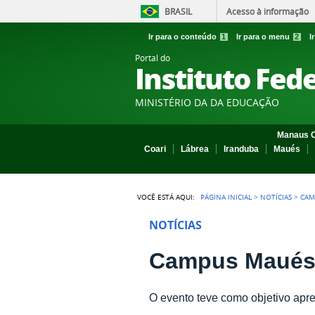
BRASIL
Acesso à informação
Ir para o conteúdo
1
Ir para o menu
2
I
Portal do
Instituto Fed
MINISTÉRIO DA DA EDUCAÇÃO
Manaus C
Coari
Lábrea
Iranduba
Maués
VOCÊ ESTÁ AQUI:
PÁGINA INICIAL
>
NOTÍCIAS
>
CAM
NOTÍCIAS
Campus Maués 
O evento teve como objetivo apr