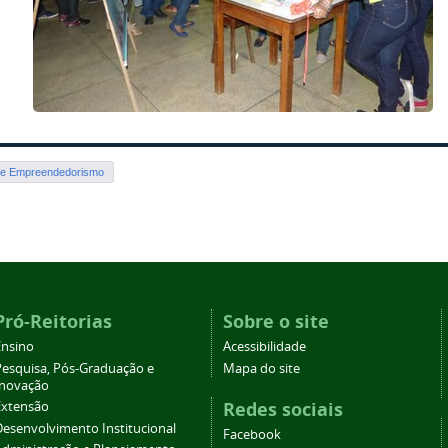
de Empreendedorismo
Pró-Reitorias
Sobre o site
Ensino
Acessibilidade
Pesquisa, Pós-Graduação e
Mapa do site
Inovação
Redes sociais
Extensão
Desenvolvimento Institucional
Facebook