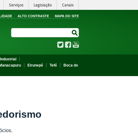
Serviços
Legislação
Canais
LIDADE
ALTO CONTRASTE
MAPA DO SITE
Search Site
Search Site
Twitter
Facebook
YouTube
Industrial
Manacapuru
Eirunepé
Tefé
Boca do
edorismo
ócios.