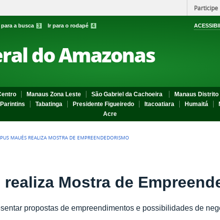
Participe
r para a busca
3
Ir para o rodapé
4
ACESSIBI
eral do Amazonas
entro
Manaus Zona Leste
São Gabriel da Cachoeira
Manaus Distrito 
Parintins
Tabatinga
Presidente Figueiredo
Itacoatiara
Humaitá
Acre
PUS MAUÉS REALIZA MOSTRA DE EMPREENDEDORISMO
realiza Mostra de Empreend
esentar propostas de empreendimentos e possibilidades de neg