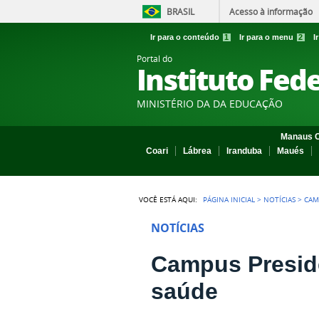
BRASIL
Acesso à informação
Ir para o conteúdo
1
Ir para o menu
2
I
Portal do
Instituto Fed
MINISTÉRIO DA DA EDUCAÇÃO
Manaus C
Coari
Lábrea
Iranduba
Maués
VOCÊ ESTÁ AQUI:
PÁGINA INICIAL
>
NOTÍCIAS
>
CAM
NOTÍCIAS
Campus Preside
saúde