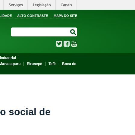
Serviços
Legislação
Canais
LIDADE
ALTO CONTRASTE
MAPA DO SITE
Search Site
Search Site
Twitter
Facebook
YouTube
Industrial
Manacapuru
Eirunepé
Tefé
Boca do
o social de