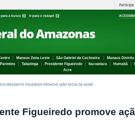
Participe
r para a busca
3
Ir para o rodapé
4
ACESSIBI
eral do Amazonas
entro
Manaus Zona Leste
São Gabriel da Cachoeira
Manaus Distrito 
Parintins
Tabatinga
Presidente Figueiredo
Itacoatiara
Humaitá
Acre
PUS PRESIDENTE FIGUEIREDO PROMOVE AÇÃO SOCIAL DE SAÚDE
nte Figueiredo promove açã