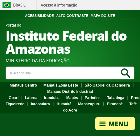
BRASIL
Acesso à informação
ACESSIBILIDADE
ALTO CONTRASTE
MAPA DO SITE
Portal do
Instituto Federal do
Amazonas
MINISTÉRIO DA DA EDUCAÇÃO
Search Site
Sea
Manaus Centro
Manaus Zona Leste
São Gabriel da Cachoeira
Manaus Distrito Industrial
Coari
Lábrea
Iranduba
Maués
Parintins
Tabatinga
Pres
Figueiredo
Itacoatiara
Humaitá
Manacapuru
Eirunepé
Tefé
do Acre