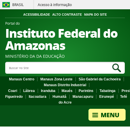
BRASIL
Acesso à informação
ACESSIBILIDADE
ALTO CONTRASTE
MAPA DO SITE
Portal do
Instituto Federal do
Amazonas
MINISTÉRIO DA DA EDUCAÇÃO
Search Site
Sea
Manaus Centro
Manaus Zona Leste
São Gabriel da Cachoeira
Manaus Distrito Industrial
Coari
Lábrea
Iranduba
Maués
Parintins
Tabatinga
Pres
Figueiredo
Itacoatiara
Humaitá
Manacapuru
Eirunepé
Tefé
do Acre