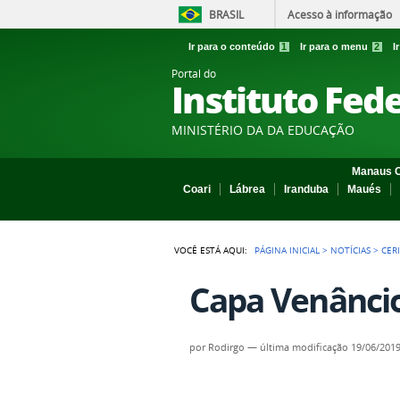
BRASIL
Acesso à informação
Ir para o conteúdo
1
Ir para o menu
2
I
Portal do
Instituto Fed
MINISTÉRIO DA DA EDUCAÇÃO
Manaus C
Coari
Lábrea
Iranduba
Maués
VOCÊ ESTÁ AQUI:
PÁGINA INICIAL
>
NOTÍCIAS
>
CER
Capa Venâncio
por
Rodirgo
—
última modificação
19/06/2019