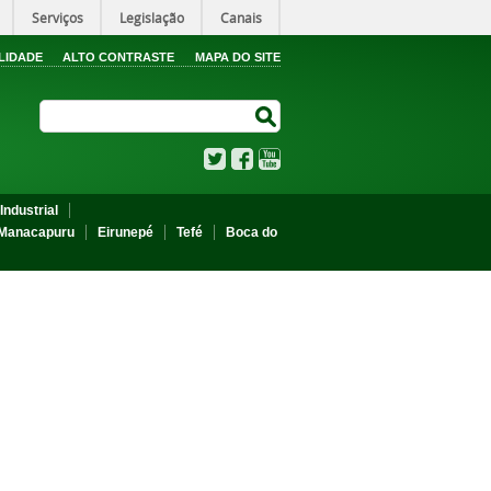
Serviços
Legislação
Canais
LIDADE
ALTO CONTRASTE
MAPA DO SITE
Search Site
Search Site
Twitter
Facebook
YouTube
Industrial
Manacapuru
Eirunepé
Tefé
Boca do