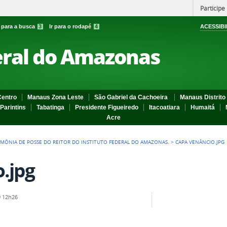
Participe
r para a busca
3
Ir para o rodapé
4
ACESSIBI
eral do Amazonas
entro
Manaus Zona Leste
São Gabriel da Cachoeira
Manaus Distrito 
Parintins
Tabatinga
Presidente Figueiredo
Itacoatiara
Humaitá
Acre
IMÔNIA DE POSSE DO REITOR DO INSTITUTO FEDERAL DO AMAZONAS.
>
CAPA VENÂNCIO.JPG
.jpg
 12h26