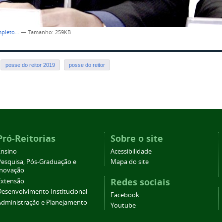
mpleto…
—
Tamanho
: 259KB
posse do reitor 2019
posse do reitor
Pró-Reitorias
Sobre o site
Ensino
Acessibilidade
Pesquisa, Pós-Graduação e
Mapa do site
Inovação
Redes sociais
Extensão
Desenvolvimento Institucional
Facebook
Administração e Planejamento
Youtube