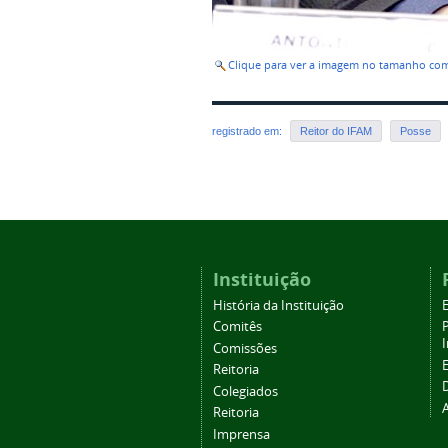
Clique para ver a imagem no tamanho co
registrado em:
Reitor do IFAM
Posse
Instituição
História da Instituição
Comitês
Comissões
Reitoria
Colegiados
Reitoria
Imprensa