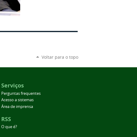
Voltar para o topo
Serviços
Perguntas frequentes
Acesso a sistemas
Área de imprensa
RSS
O que é?