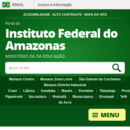
BRASIL
Acesso à informação
ACESSIBILIDADE
ALTO CONTRASTE
MAPA DO SITE
Portal do
Instituto Federal do
Amazonas
MINISTÉRIO DA DA EDUCAÇÃO
Search Site
Sea
Manaus Centro
Manaus Zona Leste
São Gabriel da Cachoeira
Manaus Distrito Industrial
Coari
Lábrea
Iranduba
Maués
Parintins
Tabatinga
Pres
Figueiredo
Itacoatiara
Humaitá
Manacapuru
Eirunepé
Tefé
do Acre