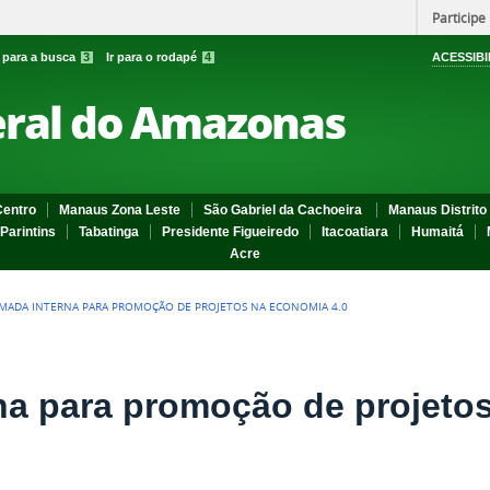
Participe
r para a busca
3
Ir para o rodapé
4
ACESSIBI
eral do Amazonas
entro
Manaus Zona Leste
São Gabriel da Cachoeira
Manaus Distrito 
Parintins
Tabatinga
Presidente Figueiredo
Itacoatiara
Humaitá
Acre
MADA INTERNA PARA PROMOÇÃO DE PROJETOS NA ECONOMIA 4.0
na para promoção de projeto