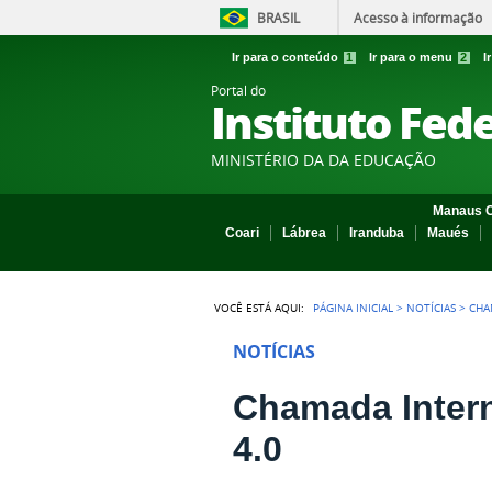
BRASIL
Acesso à informação
Ir para o conteúdo
1
Ir para o menu
2
I
Portal do
Instituto Fed
MINISTÉRIO DA DA EDUCAÇÃO
Manaus C
Coari
Lábrea
Iranduba
Maués
VOCÊ ESTÁ AQUI:
PÁGINA INICIAL
>
NOTÍCIAS
>
CHA
NOTÍCIAS
Chamada Inter
4.0