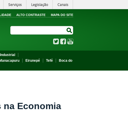
Serviços
Legislação
Canais
LIDADE
ALTO CONTRASTE
MAPA DO SITE
Search Site
Search Site
Twitter
Facebook
YouTube
Industrial
Manacapuru
Eirunepé
Tefé
Boca do
s na Economia