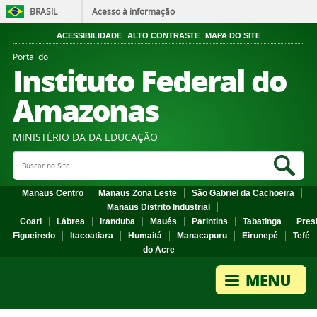
BRASIL
Acesso à informação
ACESSIBILIDADE
ALTO CONTRASTE
MAPA DO SITE
Portal do
Instituto Federal do
Amazonas
MINISTÉRIO DA DA EDUCAÇÃO
Search Site
Sea
Manaus Centro
Manaus Zona Leste
São Gabriel da Cachoeira
Manaus Distrito Industrial
Coari
Lábrea
Iranduba
Maués
Parintins
Tabatinga
Pres
Figueiredo
Itacoatiara
Humaitá
Manacapuru
Eirunepé
Tefé
do Acre