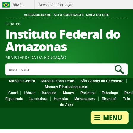
BRASIL
Acesso à informação
ACESSIBILIDADE
ALTO CONTRASTE
MAPA DO SITE
Portal do
Instituto Federal do
Amazonas
MINISTÉRIO DA DA EDUCAÇÃO
Search Site
Sea
Manaus Centro
Manaus Zona Leste
São Gabriel da Cachoeira
Manaus Distrito Industrial
Coari
Lábrea
Iranduba
Maués
Parintins
Tabatinga
Pres
Figueiredo
Itacoatiara
Humaitá
Manacapuru
Eirunepé
Tefé
do Acre