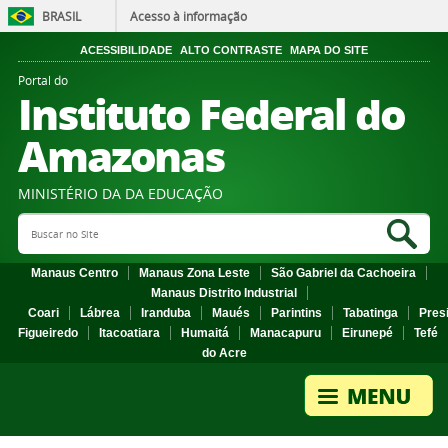
BRASIL
Acesso à informação
ACESSIBILIDADE
ALTO CONTRASTE
MAPA DO SITE
Portal do
Instituto Federal do
Amazonas
MINISTÉRIO DA DA EDUCAÇÃO
Search Site
Sea
Manaus Centro
Manaus Zona Leste
São Gabriel da Cachoeira
Manaus Distrito Industrial
Coari
Lábrea
Iranduba
Maués
Parintins
Tabatinga
Pres
Figueiredo
Itacoatiara
Humaitá
Manacapuru
Eirunepé
Tefé
do Acre