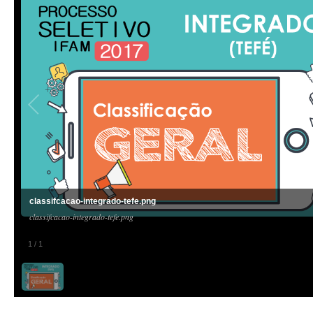
classifcacao-integrado-tefe.png
classifcacao-integrado-tefe.png
1
/
1