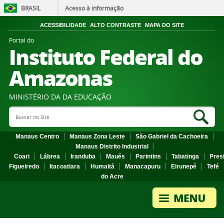
BRASIL
Acesso à informação
ACESSIBILIDADE
ALTO CONTRASTE
MAPA DO SITE
Portal do
Instituto Federal do
Amazonas
MINISTÉRIO DA DA EDUCAÇÃO
Search Site
Sea
Manaus Centro
Manaus Zona Leste
São Gabriel da Cachoeira
Manaus Distrito Industrial
Coari
Lábrea
Iranduba
Maués
Parintins
Tabatinga
Pres
Figueiredo
Itacoatiara
Humaitá
Manacapuru
Eirunepé
Tefé
do Acre