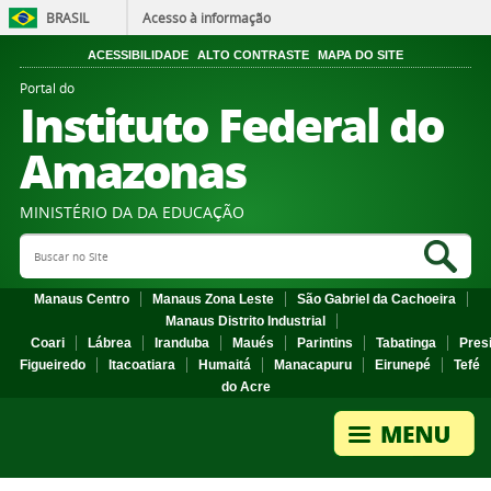
BRASIL
Acesso à informação
ACESSIBILIDADE
ALTO CONTRASTE
MAPA DO SITE
Portal do
Instituto Federal do
Amazonas
MINISTÉRIO DA DA EDUCAÇÃO
Search Site
Sea
Manaus Centro
Manaus Zona Leste
São Gabriel da Cachoeira
Manaus Distrito Industrial
Coari
Lábrea
Iranduba
Maués
Parintins
Tabatinga
Pres
Figueiredo
Itacoatiara
Humaitá
Manacapuru
Eirunepé
Tefé
do Acre