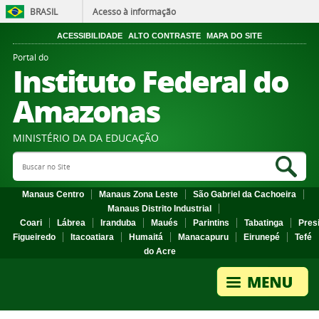
BRASIL
Acesso à informação
ACESSIBILIDADE
ALTO CONTRASTE
MAPA DO SITE
Portal do
Instituto Federal do
Amazonas
MINISTÉRIO DA DA EDUCAÇÃO
Search Site
Sea
Manaus Centro
Manaus Zona Leste
São Gabriel da Cachoeira
Manaus Distrito Industrial
Coari
Lábrea
Iranduba
Maués
Parintins
Tabatinga
Pres
Figueiredo
Itacoatiara
Humaitá
Manacapuru
Eirunepé
Tefé
do Acre