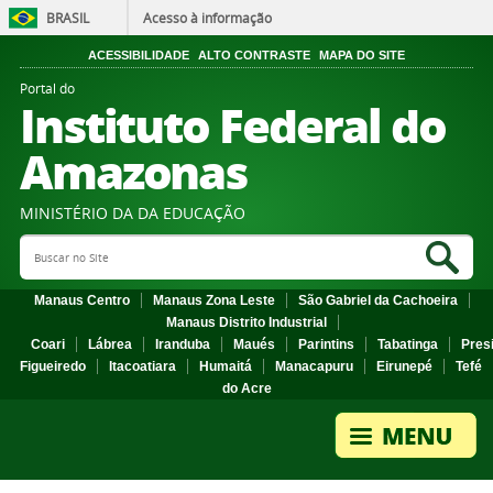
BRASIL
Acesso à informação
ACESSIBILIDADE
ALTO CONTRASTE
MAPA DO SITE
Portal do
Instituto Federal do
Amazonas
MINISTÉRIO DA DA EDUCAÇÃO
Search Site
Sea
Manaus Centro
Manaus Zona Leste
São Gabriel da Cachoeira
Manaus Distrito Industrial
Coari
Lábrea
Iranduba
Maués
Parintins
Tabatinga
Pres
Figueiredo
Itacoatiara
Humaitá
Manacapuru
Eirunepé
Tefé
do Acre