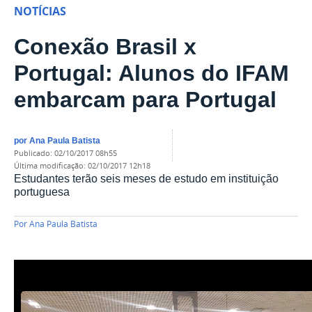
NOTÍCIAS
Conexão Brasil x
Portugal: Alunos do IFAM
embarcam para Portugal
por
Ana Paula Batista
publicado
:
02/10/2017 08h55
última modificação
:
02/10/2017 12h18
Estudantes terão seis meses de estudo em instituição
portuguesa
Por
Ana Paula Batista