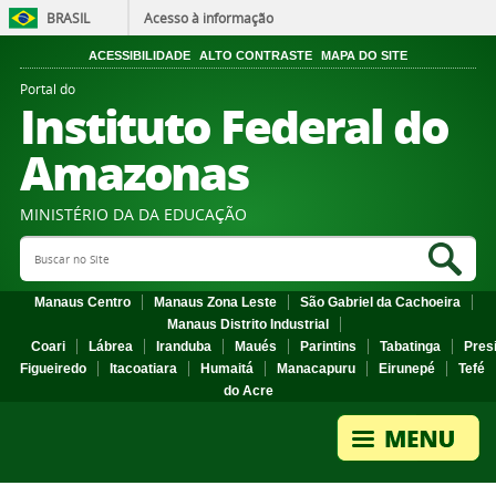
BRASIL
Acesso à informação
ACESSIBILIDADE
ALTO CONTRASTE
MAPA DO SITE
Portal do
Instituto Federal do
Amazonas
MINISTÉRIO DA DA EDUCAÇÃO
Search Site
Sea
Manaus Centro
Manaus Zona Leste
São Gabriel da Cachoeira
Manaus Distrito Industrial
Coari
Lábrea
Iranduba
Maués
Parintins
Tabatinga
Pres
Figueiredo
Itacoatiara
Humaitá
Manacapuru
Eirunepé
Tefé
do Acre