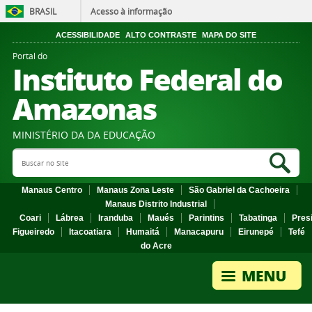
BRASIL
Acesso à informação
ACESSIBILIDADE
ALTO CONTRASTE
MAPA DO SITE
Portal do
Instituto Federal do
Amazonas
MINISTÉRIO DA DA EDUCAÇÃO
Search Site
Sea
Manaus Centro
Manaus Zona Leste
São Gabriel da Cachoeira
Manaus Distrito Industrial
Coari
Lábrea
Iranduba
Maués
Parintins
Tabatinga
Pres
Figueiredo
Itacoatiara
Humaitá
Manacapuru
Eirunepé
Tefé
do Acre