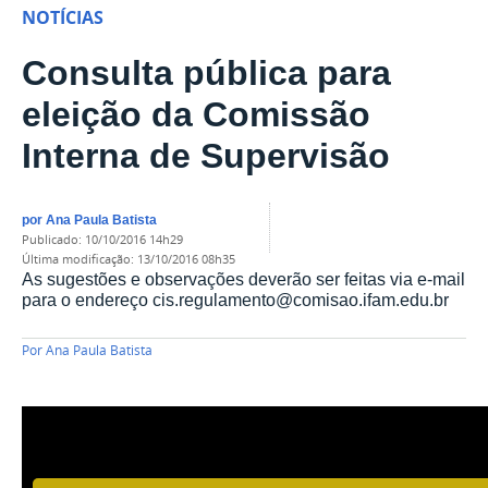
NOTÍCIAS
Consulta pública para
eleição da Comissão
Interna de Supervisão
por
Ana Paula Batista
publicado
:
10/10/2016 14h29
última modificação
:
13/10/2016 08h35
As sugestões e observações deverão ser feitas via e-mail
para o endereço cis.regulamento@comisao.ifam.edu.br
Por
Ana Paula Batista