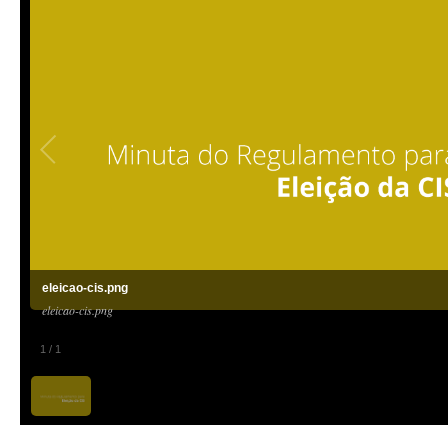
eleicao-cis.png
eleicao-cis.png
1
/
1