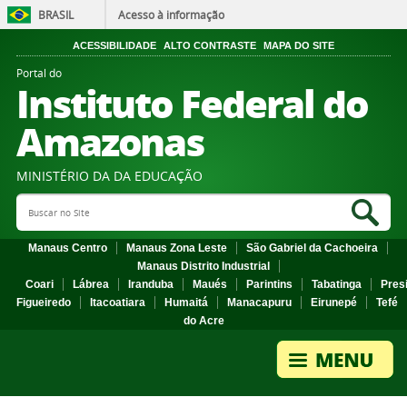
BRASIL
Acesso à informação
ACESSIBILIDADE
ALTO CONTRASTE
MAPA DO SITE
Portal do
Instituto Federal do
Amazonas
MINISTÉRIO DA DA EDUCAÇÃO
Search Site
Sea
Manaus Centro
Manaus Zona Leste
São Gabriel da Cachoeira
Manaus Distrito Industrial
Coari
Lábrea
Iranduba
Maués
Parintins
Tabatinga
Pres
Figueiredo
Itacoatiara
Humaitá
Manacapuru
Eirunepé
Tefé
do Acre