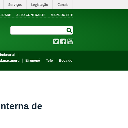
Serviços
Legislação
Canais
LIDADE
ALTO CONTRASTE
MAPA DO SITE
Search Site
Search Site
Twitter
Facebook
YouTube
Industrial
Manacapuru
Eirunepé
Tefé
Boca do
Interna de