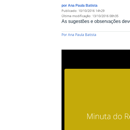
por
Ana Paula Batista
publicado
:
10/10/2016 14h29
última modificação
:
13/10/2016 08h35
As sugestões e observações deve
Por
Ana Paula Batista