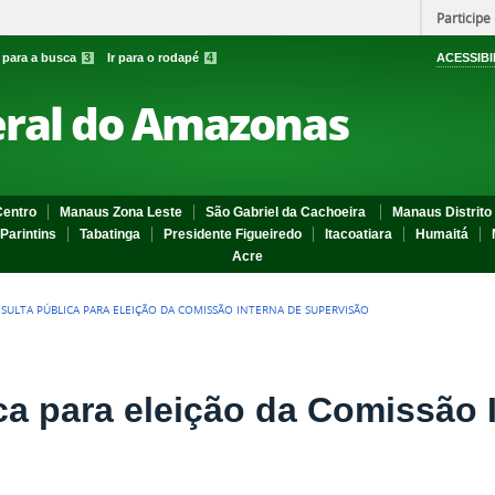
Participe
r para a busca
3
Ir para o rodapé
4
ACESSIBI
eral do Amazonas
entro
Manaus Zona Leste
São Gabriel da Cachoeira
Manaus Distrito 
Parintins
Tabatinga
Presidente Figueiredo
Itacoatiara
Humaitá
Acre
SULTA PÚBLICA PARA ELEIÇÃO DA COMISSÃO INTERNA DE SUPERVISÃO
ca para eleição da Comissão 