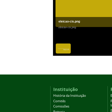
eleicao-cis.png
eleicao-cis.png
Instituição
História da Instituição
Comitês
Comissões
Reitoria