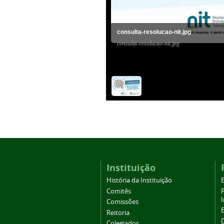
consulta-resolucao-nit.jpg
consulta-resolucao-nit.jpg
Instituição
História da Instituição
Comitês
Comissões
Reitoria
Colegiados