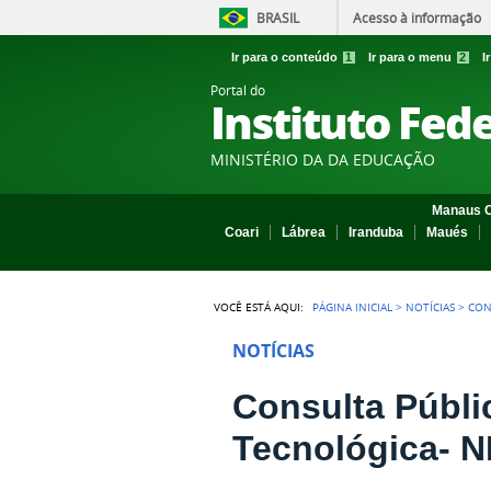
BRASIL
Acesso à informação
Ir para o conteúdo
1
Ir para o menu
2
I
Portal do
Instituto Fed
MINISTÉRIO DA DA EDUCAÇÃO
Manaus C
Coari
Lábrea
Iranduba
Maués
VOCÊ ESTÁ AQUI:
PÁGINA INICIAL
>
NOTÍCIAS
>
CON
NOTÍCIAS
Consulta Públi
Tecnológica- N