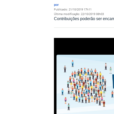
por
publicado
:
21/10/2019 17h11
última modificação
:
22/10/2019 08h03
Contribuições poderão ser encam