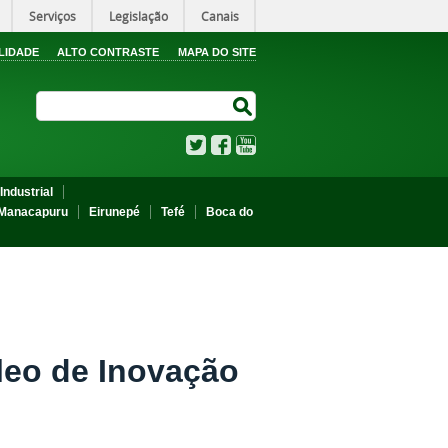
Serviços
Legislação
Canais
LIDADE
ALTO CONTRASTE
MAPA DO SITE
Search Site
Search Site
Twitter
Facebook
YouTube
Industrial
Manacapuru
Eirunepé
Tefé
Boca do
leo de Inovação