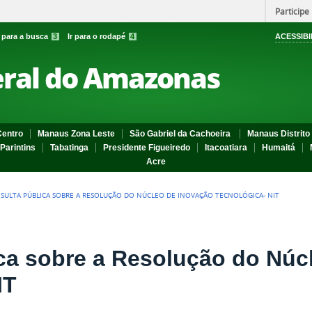
Participe
r para a busca
3
Ir para o rodapé
4
ACESSIBI
eral do Amazonas
entro
Manaus Zona Leste
São Gabriel da Cachoeira
Manaus Distrito 
Parintins
Tabatinga
Presidente Figueiredo
Itacoatiara
Humaitá
Acre
SULTA PÚBLICA SOBRE A RESOLUÇÃO DO NÚCLEO DE INOVAÇÃO TECNOLÓGICA- NIT
ca sobre a Resolução do Núc
IT