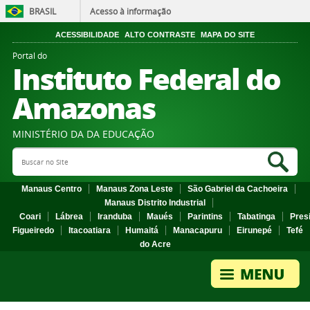
BRASIL
Acesso à informação
ACESSIBILIDADE
ALTO CONTRASTE
MAPA DO SITE
Portal do
Instituto Federal do
Amazonas
MINISTÉRIO DA DA EDUCAÇÃO
Search Site
Sea
Manaus Centro
Manaus Zona Leste
São Gabriel da Cachoeira
Manaus Distrito Industrial
Coari
Lábrea
Iranduba
Maués
Parintins
Tabatinga
Pres
Figueiredo
Itacoatiara
Humaitá
Manacapuru
Eirunepé
Tefé
do Acre