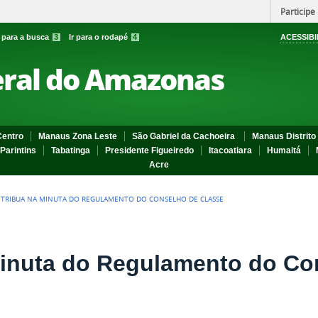
Participe
r para a busca
3
Ir para o rodapé
4
ACESSIBI
eral do Amazonas
entro
Manaus Zona Leste
São Gabriel da Cachoeira
Manaus Distrito 
Parintins
Tabatinga
Presidente Figueiredo
Itacoatiara
Humaitá
Acre
TRIBUA NA MINUTA DO REGULAMENTO DO CONSELHO DE CLASSE
Minuta do Regulamento do Co