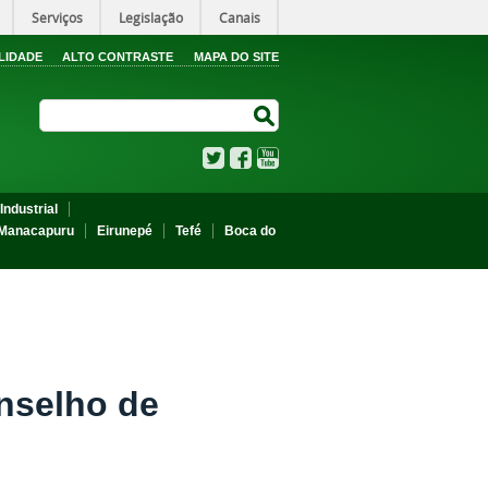
Serviços
Legislação
Canais
LIDADE
ALTO CONTRASTE
MAPA DO SITE
Search Site
Search Site
Twitter
Facebook
YouTube
Industrial
Manacapuru
Eirunepé
Tefé
Boca do
nselho de