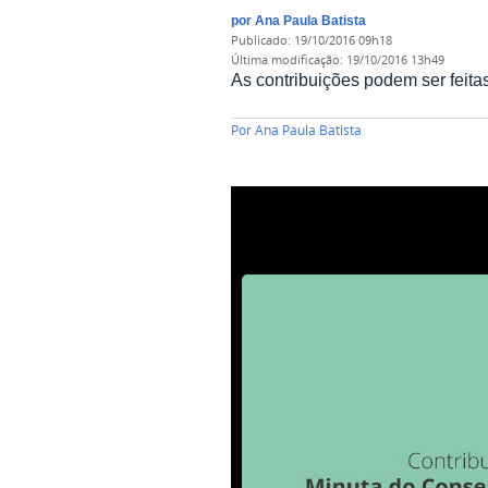
por
Ana Paula Batista
publicado
:
19/10/2016 09h18
última modificação
:
19/10/2016 13h49
As contribuições podem ser feita
Por
Ana Paula Batista