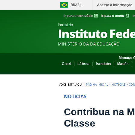
BRASIL
Acesso à informação
Ir para o conteúdo
1
Ir para o menu
2
I
Portal do
Instituto Fed
MINISTÉRIO DA DA EDUCAÇÃO
Manaus C
Coari
Lábrea
Iranduba
Maués
VOCÊ ESTÁ AQUI:
PÁGINA INICIAL
>
NOTÍCIAS
>
CON
NOTÍCIAS
Contribua na 
Classe