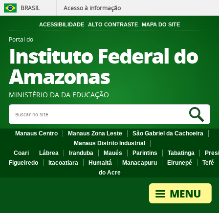
BRASIL
Acesso à informação
ACESSIBILIDADE
ALTO CONTRASTE
MAPA DO SITE
Portal do
Instituto Federal do
Amazonas
MINISTÉRIO DA DA EDUCAÇÃO
Search Site
Sea
Manaus Centro
Manaus Zona Leste
São Gabriel da Cachoeira
Manaus Distrito Industrial
Coari
Lábrea
Iranduba
Maués
Parintins
Tabatinga
Pres
Figueiredo
Itacoatiara
Humaitá
Manacapuru
Eirunepé
Tefé
do Acre