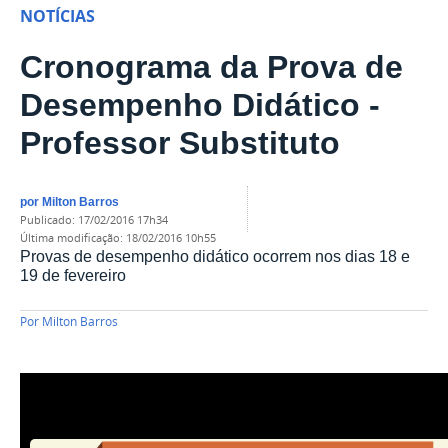
NOTÍCIAS
Cronograma da Prova de
Desempenho Didático -
Professor Substituto
por
Milton Barros
publicado
:
17/02/2016 17h34
última modificação
:
18/02/2016 10h55
Provas de desempenho didático ocorrem nos dias 18 e
19 de fevereiro
Por
Milton Barros