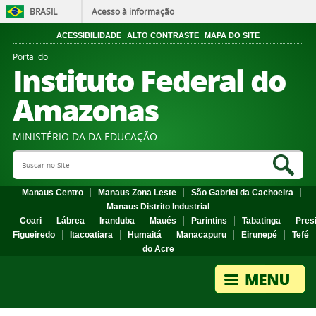
BRASIL
Acesso à informação
ACESSIBILIDADE
ALTO CONTRASTE
MAPA DO SITE
Portal do
Instituto Federal do
Amazonas
MINISTÉRIO DA DA EDUCAÇÃO
Search Site
Sea
Manaus Centro
Manaus Zona Leste
São Gabriel da Cachoeira
Manaus Distrito Industrial
Coari
Lábrea
Iranduba
Maués
Parintins
Tabatinga
Pres
Figueiredo
Itacoatiara
Humaitá
Manacapuru
Eirunepé
Tefé
do Acre