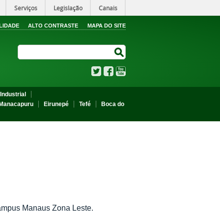
Serviços
Legislação
Canais
LIDADE
ALTO CONTRASTE
MAPA DO SITE
Search Site
Search Site
Twitter
Facebook
YouTube
Industrial
Manacapuru
Eirunepé
Tefé
Boca do
 Campus Manaus Zona Leste.