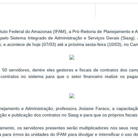
tituto Federal do Amazonas (IFAM), a Pró-Reitoria de Planejamento e 
pelo Sistema Integrado de Administração e Serviços Gerais (Siasg). 
, e acontece de hoje (07/03) até a próxima sexta-feira (10/03), no 
 50 servidores, dentre eles gestores e fiscais de contratos dos cam
contratos no sistema para que o setor financeiro realize os pagam
nejamento e Admini
stração, professora Josiane Faraco, a capacita
ção e publicação dos contratos no Siasg e para que os próprios fisc
amento, os servidores presentes serão multiplicadores nos seus res
para irmos às unidades do IFAM para divulgar e intensificar o uso do 