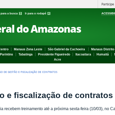
Participe
r para a busca
3
Ir para o rodapé
4
ACESSIBI
eral do Amazonas
entro
Manaus Zona Leste
São Gabriel da Cachoeira
Manaus Distrito 
Parintins
Tabatinga
Presidente Figueiredo
Itacoatiara
Humaitá
Acre
SO DE GESTÃO E FISCALIZAÇÃO DE CONTRATOS
 e fiscalização de contratos
ria recebem treinamento até a próxima sexta-feira (10/03), no