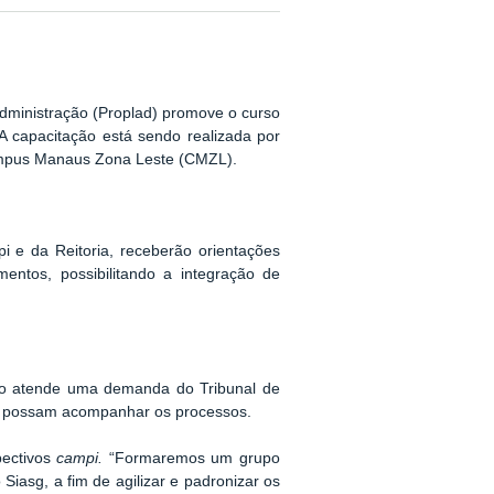
Administração (Proplad) promove o curso
A capacitação está sendo realizada por
Campus Manaus Zona Leste (CMZL).
pi e da Reitoria, receberão orientações
entos, possibilitando a integração de
ção atende uma demanda do Tribunal de
ais possam acompanhar os processos.
pectivos
campi.
“Formaremos um grupo
Siasg, a fim de agilizar e padronizar os