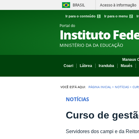
BRASIL
Acesso à informação
Ir para o conteúdo
1
Ir para o menu
2
I
Portal do
Instituto Fed
MINISTÉRIO DA DA EDUCAÇÃO
Manaus C
Coari
Lábrea
Iranduba
Maués
VOCÊ ESTÁ AQUI:
PÁGINA INICIAL
>
NOTÍCIAS
>
CUR
NOTÍCIAS
Curso de gestão
Servidores dos campi e da Reito