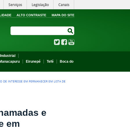
Serviços
Legislação
Canais
LIDADE
ALTO CONTRASTE
MAPA DO SITE
Search Site
Search Site
Twitter
Facebook
YouTube
Industrial
Manacapuru
Eirunepé
Tefé
Boca do
O DE INTERESSE EM PERMANECER EM LISTA DE
 chamadas e
se em