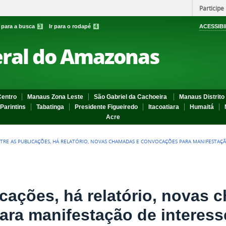
Participe
r para a busca
3
Ir para o rodapé
4
ACESSIBI
eral do Amazonas
entro
Manaus Zona Leste
São Gabriel da Cachoeira
Manaus Distrito 
Parintins
Tabatinga
Presidente Figueiredo
Itacoatiara
Humaitá
Acre
TRE AS PUBLICAÇÕES, HÁ RELATÓRIO, NOVAS CHAMADAS E CONVOCAÇÕES PARA MANIFESTAÇÃ
icações, há relatório, novas
ra manifestação de interes