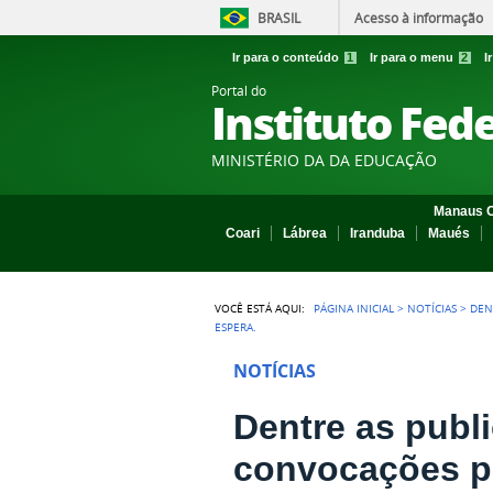
BRASIL
Acesso à informação
Ir para o conteúdo
1
Ir para o menu
2
I
Portal do
Instituto Fed
MINISTÉRIO DA DA EDUCAÇÃO
Manaus C
Coari
Lábrea
Iranduba
Maués
VOCÊ ESTÁ AQUI:
PÁGINA INICIAL
>
NOTÍCIAS
>
DEN
ESPERA.
NOTÍCIAS
Dentre as publ
convocações pa