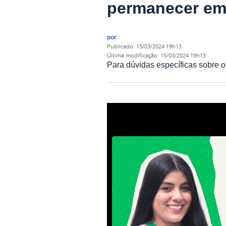
permanecer em 
por
publicado
:
15/03/2024 19h13
última modificação
:
15/03/2024 19h13
Para dúvidas específicas sobre o