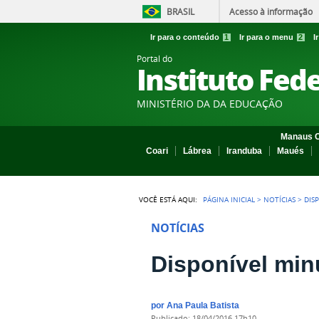
BRASIL
Acesso à informação
Ir para o conteúdo
1
Ir para o menu
2
I
Portal do
Instituto Fed
MINISTÉRIO DA DA EDUCAÇÃO
Manaus C
Coari
Lábrea
Iranduba
Maués
VOCÊ ESTÁ AQUI:
PÁGINA INICIAL
>
NOTÍCIAS
>
DIS
NOTÍCIAS
Disponível min
por
Ana Paula Batista
publicado
:
18/04/2016 17h10