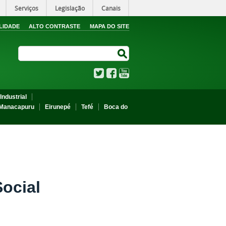
Serviços
Legislação
Canais
LIDADE
ALTO CONTRASTE
MAPA DO SITE
Search Site
Search Site
Twitter
Facebook
YouTube
Industrial
Manacapuru
Eirunepé
Tefé
Boca do
ocial