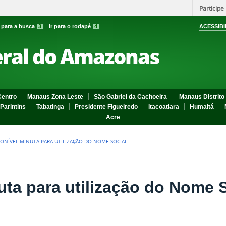
Participe
r para a busca
3
Ir para o rodapé
4
ACESSIBI
eral do Amazonas
entro
Manaus Zona Leste
São Gabriel da Cachoeira
Manaus Distrito 
Parintins
Tabatinga
Presidente Figueiredo
Itacoatiara
Humaitá
Acre
PONÍVEL MINUTA PARA UTILIZAÇÃO DO NOME SOCIAL
uta para utilização do Nome S