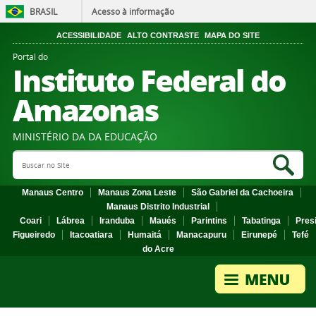
BRASIL
Acesso à informação
ACESSIBILIDADE
ALTO CONTRASTE
MAPA DO SITE
Portal do
Instituto Federal do
Amazonas
MINISTÉRIO DA DA EDUCAÇÃO
Search Site
Sea
Manaus Centro
Manaus Zona Leste
São Gabriel da Cachoeira
Manaus Distrito Industrial
Coari
Lábrea
Iranduba
Maués
Parintins
Tabatinga
Pres
Figueiredo
Itacoatiara
Humaitá
Manacapuru
Eirunepé
Tefé
do Acre