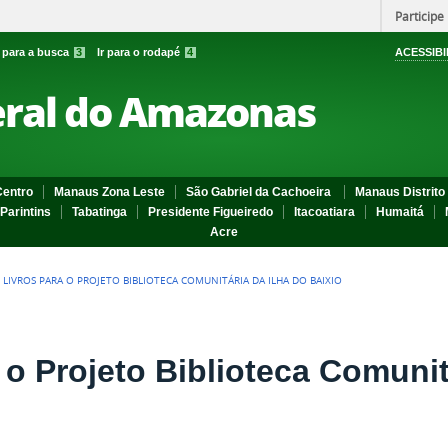
Participe
r para a busca
3
Ir para o rodapé
4
ACESSIBI
eral do Amazonas
entro
Manaus Zona Leste
São Gabriel da Cachoeira
Manaus Distrito 
Parintins
Tabatinga
Presidente Figueiredo
Itacoatiara
Humaitá
Acre
 LIVROS PARA O PROJETO BIBLIOTECA COMUNITÁRIA DA ILHA DO BAIXIO
 o Projeto Biblioteca Comunit