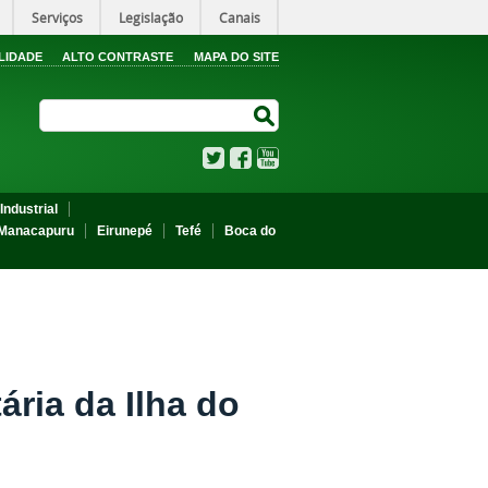
Serviços
Legislação
Canais
LIDADE
ALTO CONTRASTE
MAPA DO SITE
Search Site
Search Site
Twitter
Facebook
YouTube
Industrial
Manacapuru
Eirunepé
Tefé
Boca do
ária da Ilha do