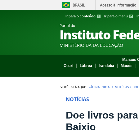
BRASIL
Acesso à informação
Ir para o conteúdo
1
Ir para o menu
2
I
Portal do
Instituto Fed
MINISTÉRIO DA DA EDUCAÇÃO
Manaus C
Coari
Lábrea
Iranduba
Maués
VOCÊ ESTÁ AQUI:
PÁGINA INICIAL
>
NOTÍCIAS
>
DOE
NOTÍCIAS
Doe livros para
Baixio