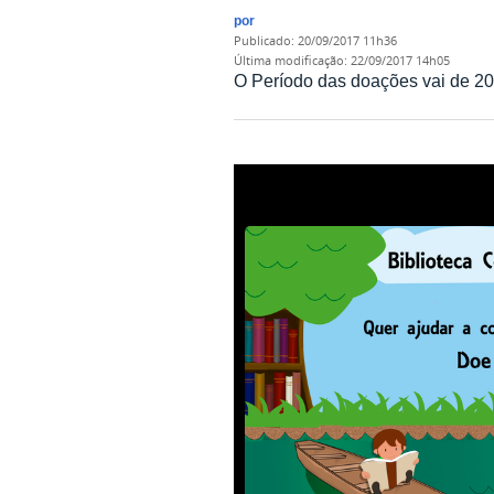
por
publicado
:
20/09/2017 11h36
última modificação
:
22/09/2017 14h05
O Período das doações vai de 20