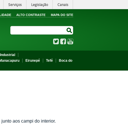
Serviços
Legislação
Canais
LIDADE
ALTO CONTRASTE
MAPA DO SITE
Search Site
Search Site
Twitter
Facebook
YouTube
Industrial
Manacapuru
Eirunepé
Tefé
Boca do
unto aos campi do interior.