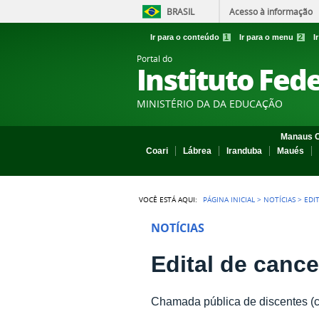
BRASIL
Acesso à informação
Ir para o conteúdo
1
Ir para o menu
2
I
Portal do
Instituto Fed
MINISTÉRIO DA DA EDUCAÇÃO
Manaus C
Coari
Lábrea
Iranduba
Maués
VOCÊ ESTÁ AQUI:
PÁGINA INICIAL
>
NOTÍCIAS
>
EDI
NOTÍCIAS
Edital de canc
Chamada pública de discentes (co