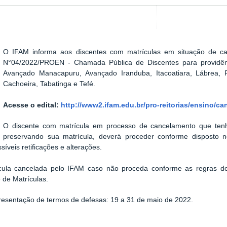
O IFAM informa aos discentes com matrículas em situação de c
Show image carousel
N°04/2022/PROEN
- Chamada Pública de Discentes para providê
Avançado Manacapuru, Avançado Iranduba, Itacoatiara, Lábrea, P
Cachoeira, Tabatinga e Tefé.
Acesse o edital:
http://www2.ifam.edu.br/pro-reitorias/ensino/c
O discente com matrícula em processo de cancelamento que ten
preservando sua matrícula, deverá proceder conforme disposto n
íveis retificações e alterações.
cula cancelada pelo IFAM caso não proceda conforme as regras do
 de Matrículas.
resentação de termos de defesas:
19 a 31 de maio de 2022.