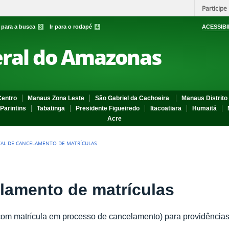
Participe
r para a busca
3
Ir para o rodapé
4
ACESSIBI
eral do Amazonas
entro
Manaus Zona Leste
São Gabriel da Cachoeira
Manaus Distrito 
Parintins
Tabatinga
Presidente Figueiredo
Itacoatiara
Humaitá
Acre
TAL DE CANCELAMENTO DE MATRÍCULAS
elamento de matrículas
m matrícula em processo de cancelamento) para providências j