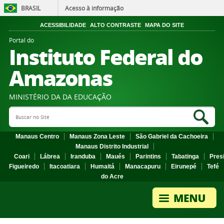
BRASIL
Acesso à informação
ACESSIBILIDADE
ALTO CONTRASTE
MAPA DO SITE
Portal do
Instituto Federal do
Amazonas
MINISTÉRIO DA DA EDUCAÇÃO
Search Site
Sea
Manaus Centro
Manaus Zona Leste
São Gabriel da Cachoeira
Manaus Distrito Industrial
Coari
Lábrea
Iranduba
Maués
Parintins
Tabatinga
Pres
Figueiredo
Itacoatiara
Humaitá
Manacapuru
Eirunepé
Tefé
do Acre