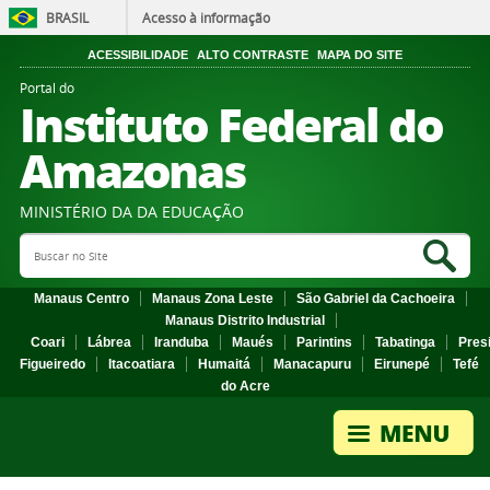
BRASIL
Acesso à informação
ACESSIBILIDADE
ALTO CONTRASTE
MAPA DO SITE
Portal do
Instituto Federal do
Amazonas
MINISTÉRIO DA DA EDUCAÇÃO
Search Site
Sea
Manaus Centro
Manaus Zona Leste
São Gabriel da Cachoeira
Manaus Distrito Industrial
Coari
Lábrea
Iranduba
Maués
Parintins
Tabatinga
Pres
Figueiredo
Itacoatiara
Humaitá
Manacapuru
Eirunepé
Tefé
do Acre