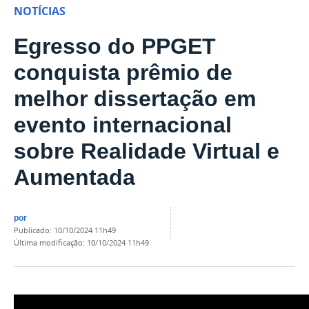
NOTÍCIAS
Egresso do PPGET
conquista prêmio de
melhor dissertação em
evento internacional
sobre Realidade Virtual e
Aumentada
por
publicado
:
10/10/2024 11h49
última modificação
:
10/10/2024 11h49