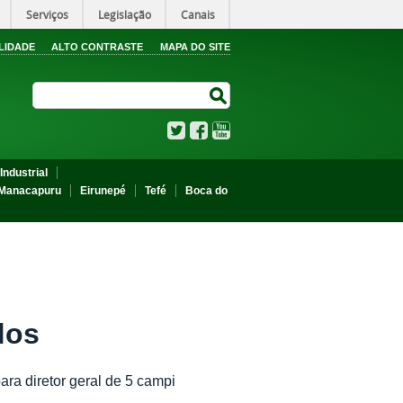
Serviços
Legislação
Canais
LIDADE
ALTO CONTRASTE
MAPA DO SITE
Search Site
Search Site
Twitter
Facebook
YouTube
Industrial
Manacapuru
Eirunepé
Tefé
Boca do
dos
ra diretor geral de 5 campi