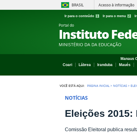
BRASIL
Acesso à informação
Ir para o conteúdo
1
Ir para o menu
2
I
Portal do
Instituto Fed
MINISTÉRIO DA DA EDUCAÇÃO
Manaus C
Coari
Lábrea
Iranduba
Maués
VOCÊ ESTÁ AQUI:
PÁGINA INICIAL
>
NOTÍCIAS
>
ELE
NOTÍCIAS
Eleições 2015:
Comissão Eleitoral publica resul