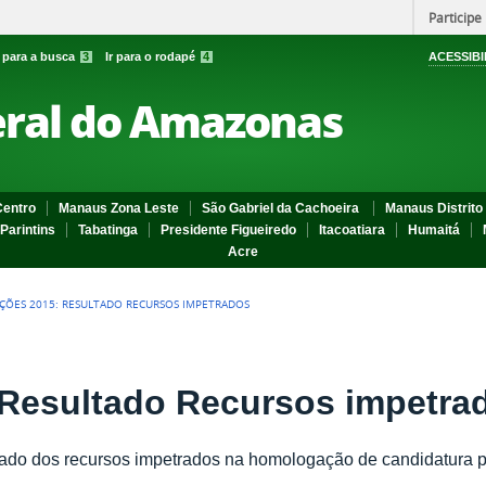
Participe
r para a busca
3
Ir para o rodapé
4
ACESSIBI
eral do Amazonas
entro
Manaus Zona Leste
São Gabriel da Cachoeira
Manaus Distrito 
Parintins
Tabatinga
Presidente Figueiredo
Itacoatiara
Humaitá
Acre
IÇÕES 2015: RESULTADO RECURSOS IMPETRADOS
 Resultado Recursos impetra
tado dos recursos impetrados na homologação de candidatura pa