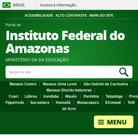
BRASIL
Acesso à informação
ACESSIBILIDADE
ALTO CONTRASTE
MAPA DO SITE
Portal do
Instituto Federal do
Amazonas
MINISTÉRIO DA DA EDUCAÇÃO
Search Site
Sea
Manaus Centro
Manaus Zona Leste
São Gabriel da Cachoeira
Manaus Distrito Industrial
Coari
Lábrea
Iranduba
Maués
Parintins
Tabatinga
Pres
Figueiredo
Itacoatiara
Humaitá
Manacapuru
Eirunepé
Tefé
do Acre